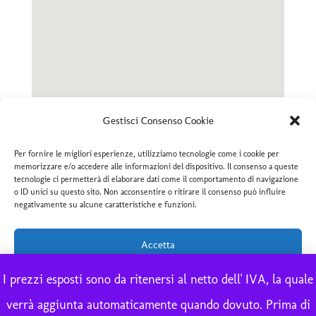
Gestisci Consenso Cookie
Per fornire le migliori esperienze, utilizziamo tecnologie come i cookie per
memorizzare e/o accedere alle informazioni del dispositivo. Il consenso a queste
tecnologie ci permetterà di elaborare dati come il comportamento di navigazione
o ID unici su questo sito. Non acconsentire o ritirare il consenso può influire
negativamente su alcune caratteristiche e funzioni.
© 2020 F.lli MARCUCCI DERUTA Ceramiche Artistiche –
Realizzazione
NETWORX Internet Solutions
Accetta
Nega
I prezzi esposti sono da ritenersi al netto dell' IVA, la quale
verrà aggiunta automaticamente quando dovuto. Prima di
Visualizza le preferenze