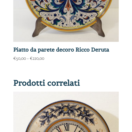
Piatto da parete decoro Ricco Deruta
Fascia
€
50,00
-
€
220,00
di
prezzo:
da
Prodotti correlati
€50,00
a
€220,00