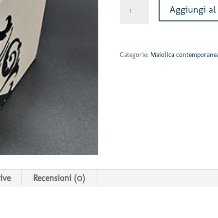
Portavaso
Aggiungi al 
cubo
Dragonero
Categorie:
Maiolica contemporane
quantità
ive
Recensioni (0)