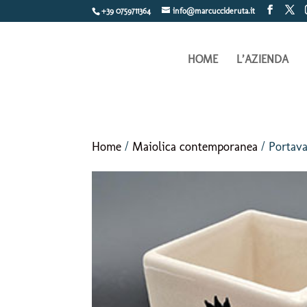
+39 0759711364
info@marcuccideruta.it
HOME
L’AZIENDA
Home
/
Maiolica contemporanea
/ Portav