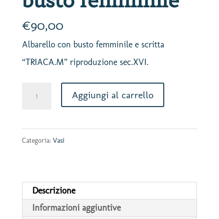
busto femminile
€
90,00
Albarello con busto femminile e scritta
“TRIACA.M” riproduzione sec.XVI.
Albarello
Aggiungi al carrello
con
busto
Categoria:
Vasi
femminile
quantità
Descrizione
Informazioni aggiuntive